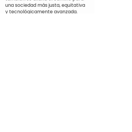
una sociedad más justa, equitativa 
y tecnológicamente avanzada.
Gio Perchivale
Líder de Comunicación y Vocería
¡Gracias por leer hasta acá! 
Podés usar esta información en lo 
que necesites, sólo recordá 
citarnos.